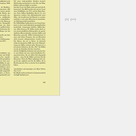
(>)
(>>)