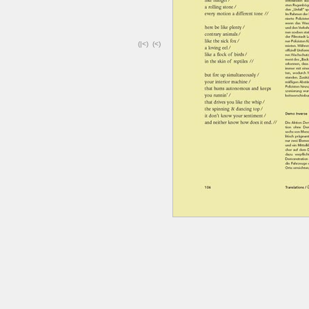
(|<)
(<)