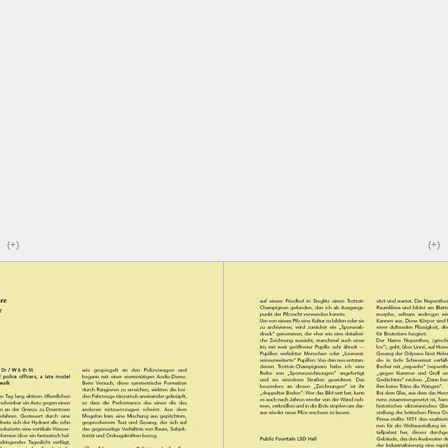
(+)
(+)